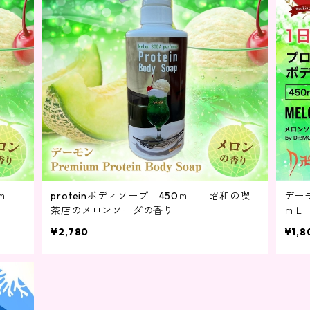
ｍ
proteinボディソープ 450ｍＬ 昭和の喫
デーモ
り
茶店のメロンソーダの香り
ｍＬ
¥2,780
¥1,8