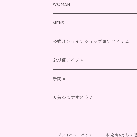
WOMAN
ボディクリーム
MENS
シャンプー＆トリートメント
ボディクリーム
公式オンラインショップ限定アイテム
クレイクリームシャンプー
ボディーソープ
シャンプー＆トリートメント
2026福袋
定期便アイテム
ユニセックスボディソープ
ボディソープ
WOMAN
新商品
ボディクリーム
基礎化粧品【スキンケア】
MENS
人気のおすすめ商品
シャンプー＆トリートメント
白華肌【SHIRO HADA】炭酸ガスパック
ボディクリーム
ボディーソープ
シャンプー＆トリートメント
プライバシーポリシー
特定商取引法に