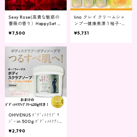
Sexy Rose(高貴な魅惑の
lino クレイ クリームシャ
薔薇の香り）HappySet ボ
ンプー健康美漂う柚子･金
ディソープ本体＋詰め替え
木犀の香り 500g 3本セ
¥7,500
¥5,731
＋ヘマチンＢＬＡＣＫシャ
ット
ンプー＋リペアトリートメ
ント 公式オンラインショ
ップ限定
OH!VENUS ﾎﾞﾃﾞｨｽｸﾗﾌﾞ ｻ
ｼﾞｰ in 500g ﾎﾞﾃﾞｨﾒｲｸｱｯ
ﾌﾟｸﾘｰﾑｸﾞﾚｰﾌﾟﾌﾙｰﾂの香り2
¥2,790
0gのおまけ付き