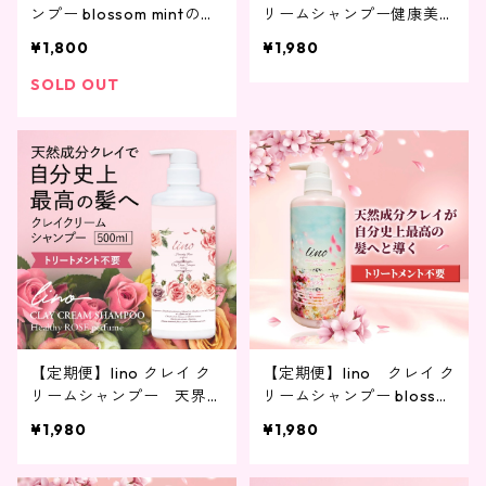
ンプー blossom mintの香
リームシャンプー健康美漂
り 400g 詰替
う柚子･金木犀の香り 500
¥1,800
¥1,980
g
SOLD OUT
【定期便】lino クレイ ク
【定期便】lino クレイ ク
リームシャンプー 天界の
リームシャンプー blosso
薔薇園の香り 500g
m mintの香り 500g
¥1,980
¥1,980