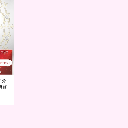
回分
特許
行促進
レゼント