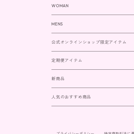
WOMAN
ボディクリーム
MENS
シャンプー＆トリートメント
ボディクリーム
公式オンラインショップ限定アイテム
クレイクリームシャンプー
ボディーソープ
シャンプー＆トリートメント
2026福袋
定期便アイテム
ユニセックスボディソープ
ボディソープ
WOMAN
新商品
ボディクリーム
基礎化粧品【スキンケア】
MENS
人気のおすすめ商品
シャンプー＆トリートメント
白華肌【SHIRO HADA】炭酸ガスパック
ボディクリーム
ボディーソープ
シャンプー＆トリートメント
プライバシーポリシー
特定商取引法に