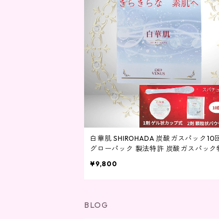
白華肌 SHIROHADA 炭酸ガスパック10
グローパック 製法特許 炭酸ガスパック
取得 ジェル＋顆粒 パック 独占処方 血
¥9,800
炭酸ガスパック CO2 10000PPM プ
10回分セット グローパックプレシャス SHIR
O HADA ナイアシンアミド ヒト幹細胞エキス
フラーレン
BLOG