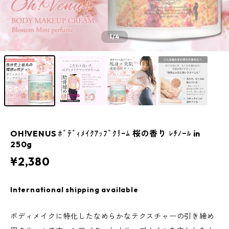
1
/4
OH!VENUS ﾎﾞﾃﾞｨﾒｲｸｱｯﾌﾟｸﾘｰﾑ 桜の香り ﾚﾁﾉｰﾙ in
250g
¥2,380
International shipping available
ボディメイクに特化したなめらかなテクスチャーの引き締め