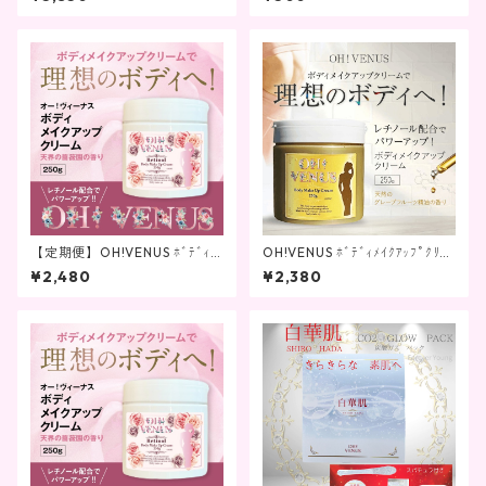
ーチ付き 20セット限定
【定期便】OH!VENUS ﾎﾞﾃﾞｨﾒ
OH!VENUS ﾎﾞﾃﾞｨﾒｲｸｱｯﾌﾟｸﾘｰﾑ
ｲｸｱｯﾌﾟｸﾘｰﾑ 薔薇の香り ﾚﾁﾉｰﾙ
ﾚﾁﾉｰﾙ in 250g
¥2,480
¥2,380
in 250g