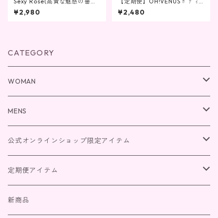
Sexy Rose(高貴な魅惑の薔薇
【定期便】OH!VENUS ﾎﾞﾃﾞｨｽ
の香り）修復に導くトリート
ｸﾗﾌﾞ ｻｼﾞｰ in 500g ﾎﾞﾃﾞｨﾒｲｸｱ
¥2,980
¥2,480
メント 420g アミノ酸 界面
ｯﾌﾟｸﾘｰﾑｸﾞﾚｰﾌﾟﾌﾙｰﾂの香り20
活性剤フリー ノンパラベン パ
gのおまけ付き
ラベンフリー ラクトン 泡立ち
保湿 サラサラ ふんわり ダメー
ジ パーマ 頭皮 白髪 抜け毛 枝
CATEGORY
毛 くせ毛 雨の日 馬油 はちみ
つ 桜 ヘア 育毛 頭皮 艶 ツヤ
フケ対策
WOMAN
ボディクリーム
MENS
シャンプー＆トリートメント
ボディクリーム
公式オンラインショップ限定アイテム
クレイクリームシャンプー
ボディーソープ
シャンプー＆トリートメント
2026福袋
定期便アイテム
ユニセックスボディソープ
ボディソープ
WOMAN
新商品