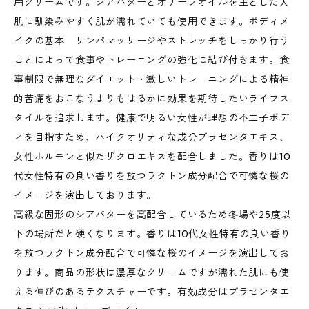
用クリームです。シアバターとオリーブオイルを主とした人
肌に馴染みやすく肌が濡れていても使用できます。ボディメ
イクの基本 リンパマッサージやストレッチをしっかり行う
ことによって食事やトレーニングの強化に結び付きます。食
事制限で無理なダイエット・激しいトレーニングによる精神
的苦痛をおこなうよりもはるかに効果を期待したいライフス
タイルを追求します。健康で明るい女性が理想の不二子ボデ
ィを目指すため、ハイクオリティな成分プラセンタエキス、
女性ホルモンと似たザクロエキスを配合しました。香りは10
代女性特有の良い香りを放つラクトン成分配合で可憐な桜の
イメージを演出しております。
高級な固形のシアバターを高配合しているため冬場や25度以
下の場所だと硬くなります。香りは10代女性特有の良い香り
を放つラクトン成分配合で可憐な桜のイメージを演出してお
ります。商品の形状は濃厚なクリームですが濡れた肌にも使
える伸びのあるテクスチャーです。有効成分はプラセンタエ