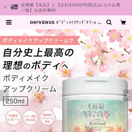
定期便【全品】と【合計3,000円(税込)以上のお買
い物】は送料無料
OH!VENUS ﾎﾞﾃﾞｨﾒｲｸｱｯﾌﾟｸﾘｰﾑ 桜
の香り ﾚﾁﾉｰﾙ in 250g | bestyle