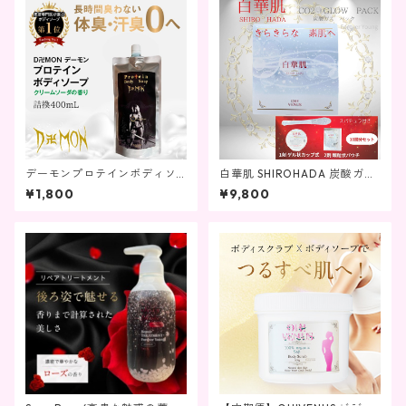
デーモンプロテインボディソ
白華肌 SHIROHADA 炭酸ガス
ープ クリームソーダの香
パック10回分 グローパック 製
¥1,800
¥9,800
り 詰換え用 400mL
法特許 炭酸ガスパック特許取
得 ジェル＋顆粒 パック 独占処
方 血行促進 炭酸ガスパック C
O2 10000PPM プレゼント 1
0回分セット グローパックプ
レシャス SHIRO HADA ナイア
シンアミド ヒト幹細胞エキス
フラーレン