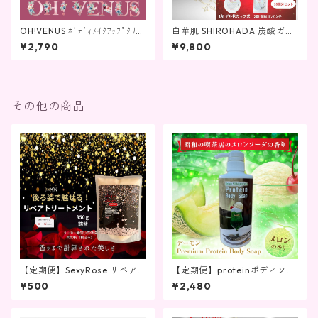
OH!VENUS ﾎﾞﾃﾞｨﾒｲｸｱｯﾌﾟｸﾘｰﾑ
白華肌 SHIROHADA 炭酸ガス
薔薇の香り ﾚﾁﾉｰﾙ in 250g
パック10回分 グローパック 製
¥2,790
¥9,800
法特許 炭酸ガスパック特許取
得 ジェル＋顆粒 パック 独占処
方 血行促進 炭酸ガスパック C
O2 10000PPM プレゼント 1
0回分セット グローパックプ
その他の商品
レシャス SHIRO HADA ナイア
シンアミド ヒト幹細胞エキス
フラーレン
【定期便】SexyRose リペア
【定期便】proteinボディソー
トリートメント350g 詰め替
プ 450ｍＬ 昭和の喫茶店
¥500
¥2,480
え
のメロンソーダの香り