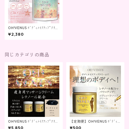
OH!VENUS ﾎﾞﾃﾞｨﾒｲｸｱｯﾌﾟｸﾘｰﾑ
桜の香り ﾚﾁﾉｰﾙ in 250g
¥2,380
同じカテゴリの商品
OH!VENUS ﾎﾞﾃﾞｨﾒｲｸｱｯﾌﾟｸﾘｰﾑ
【定期便】OH!VENUS ﾎﾞﾃﾞｨﾒ
ﾚﾁﾉｰﾙ in 250g2個セット＋ポ
ｲｸｱｯﾌﾟｸﾘｰﾑ ﾚﾁﾉｰﾙ in 250g
¥5,850
¥500